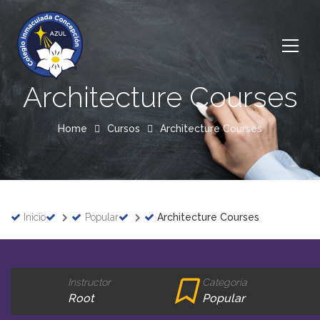
Architecture Courses
Home
Cursos
Architecture Courses
Inicio
Popular
Architecture Courses
Instructor
Categoría
Root
Popular